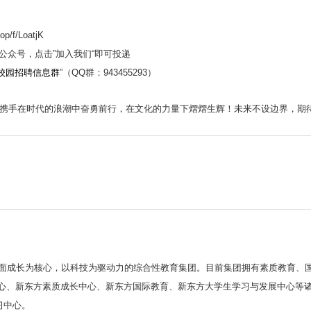
/f/LoatjK
公众号，点击”加入我们“即可投递
校校园招聘信息群
”（QQ群：943455293）
携手在时代的浪潮中奋勇前行，在文化的力量下熠熠生辉！未来不设边界，期
面成长为核心，以科技为驱动力的综合性教育集团。目前集团拥有素质教育、
、新东方素质成长中心、新东方国际教育、新东方大学生学习与发展中心等诸多知
习中心。