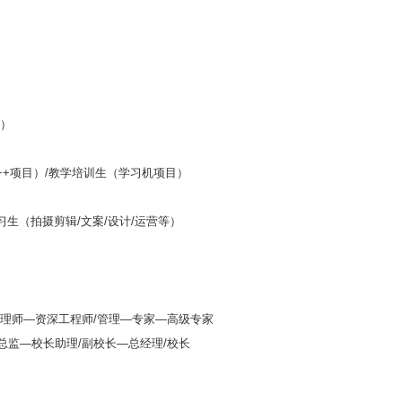
向）
C++项目）/教学培训生（学习机项目）
习生（拍摄剪辑/文案/设计/运营等）
理师—资深工程师/管理—专家—高级专家
监—校长助理/副校长—总经理/校长