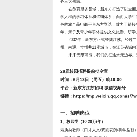
务三大领域。
在教育服务领域，新东方打造了以全面
学人群的学习体系和咨询体系；面向大学生
色的农产品电商平台东方甄选，致力于链接
年、亲子及青少年群体提供文化旅游、研学
2002
年，新东方正式登陆江苏。经过二
州、南通、常州共11座城市，在江苏省域
未来无限可能，我们的征途永无边界。
26
届校园招聘提前批空宣
时间：6月13日（周五）晚19:00
平台：新东方江苏招聘 微信视频号
链接：https://mp.weixin.qq.com/s/7
一、招聘岗位
1
、教师类（10-20万/年）
素质类教师（口才人文/戏剧表演/科学益智