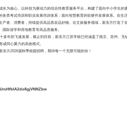
成长为核心、以科技为驱动力的综合性教育服务平台，构建了面向中小学生的
的各类考试培训和职业发展培训体系；面向智慧教育的软硬件发展体系。在生
生产者、消费者，持续提供高品质农品好物。在文旅服务领域，新东方打造了全
、国际游学和营地教育等高品质服务。
十多年的飞速发展，截止到目前，新东方江苏学校已经涵盖了南京、苏州、无
内形成同心聚力的高效模式。
新东方2026届秋季校园招聘，期待每一个无限可能的你！
wUrsHfbIA2do8gjVNNZbw
）